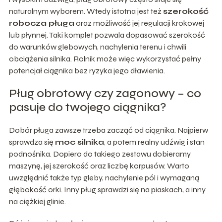
naturalnym wyborem. Wtedy istotna jest też
szerokość
robocza pługa
oraz możliwość jej regulacji krokowej
lub płynnej. Taki komplet pozwala dopasować szerokość
do warunków glebowych, nachylenia terenu i chwili
obciążenia silnika. Rolnik może więc wykorzystać pełny
potencjał ciągnika bez ryzyka jego dławienia.
Pług obrotowy czy zagonowy – co
pasuje do twojego ciągnika?
Dobór pługa zawsze trzeba zacząć od ciągnika. Najpierw
sprawdza się
moc silnika
, a potem realny udźwig i stan
podnośnika. Dopiero do takiego zestawu dobieramy
maszynę, jej szerokość oraz liczbę korpusów. Warto
uwzględnić także typ gleby, nachylenie pól i wymaganą
głębokość orki. Inny pług sprawdzi się na piaskach, a inny
na ciężkiej glinie.