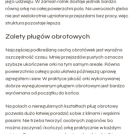
jego udźwigu. W zamian rolnik dostaje jednak bardzo
równą orkę na całej powierzchni pola. Na uwrociach gleba
nie jest wielokrotnie ugniatana przejazdami bez pracy, więc
struktura pozostaje lepsza.
Zalety pługów obrotowych
Najczęściej podkreślaną cechą obrotówek jest wyraźna
oszczędność czasu. Mniej przejazdów pustych oznacza
szybsze ukończenie orki na tym samym areale. Równa
powierzchnia całego pola ułatwia późniejszą uprawę
agregatem i siew. W praktyce jakość orki wykonywanej
dobrze wyregulowanym pługiem obrotowym jest bardzo
wyrównana od początku do końca.
Na polach o nieregularnych kształtach pług obrotowy
pozwala dużo łatwiej poradzić sobie z klinami i wąskimi
pasami. Nie trzeba tworzyć osobnych zagonów, bo
można zaczynać i kończyć orkę praktycznie w każdym