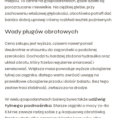
miejscu. To cenne na gospodarstwach, gdzie działki są
porozrzucane i niewielkie. Na ciężkiej glebie, przy
zachowaniu właściwej głębokości, obrotówka potrafi dać
bardzo dobrą uprawę i równy rozkład resztek pożniwnych.
Wady pługów obrotowych
Cena zakupu jest wyższa, czasem nawet ponad
dwukrotnie w stosunku do zagonówki o podobnej
szerokości. Dochodzi tu bardziej złożona hydraulika oraz
układ obrotu, który trzeba regularnie smarować i
serwisować. Większa masa powoduje wyższe obciążenie
tylnej osi ciągnika, dlatego warto zwrócić uwagę na
prawidłowe obciążenie przodu i dobór balastu. Bez tego
zestaw traci stabilność, zwłaszcza na drodze.
W wielu gospodarstwach barierą bywa także
udźwig
tylnego podnośnika
. Starsze ciągniki o mocy 70–80
KM nie zawsze radzą sobie z 4-korpusową obrotówką.