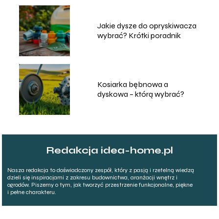
Jakie dysze do opryskiwacza
wybrać? Krótki poradnik
Kosiarka bębnowa a
dyskowa – którą wybrać?
Redakcja idea-home.pl
Nasza redakcja to doświadczony zespół, który z pasją i rzetelną wiedzą
dzieli się inspiracjami z zakresu budownictwa, aranżacji wnętrz i
ogrodów. Piszemy o tym, jak tworzyć przestrzenie funkcjonalne, piękne
i pełne charakteru.