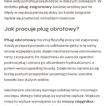
takie wały potrafią przeszkadzać w dalszych zabiegach. W
dodatku
pług zagonowy
bardziej wrażliwy jest na
błędy w regulacji pierwszej skiby, bo każde ściąganie
będzie się powtarzać na każdym nawrocie.
Jak pracuje pług obrotowy?
Pług obrotowy
ma inną filozofię pracy niż zagonowy.
Każdy przejazd pozwala na odkładanie gleby w tę samą
stronę względem pola, dzięki mechanizmowi obrotowemu
ramy z korpusami. Po dojechaniu do uwrocia operator
podnosi pług i obraca go siłownikiem hydraulicznym, a
potem wraca sąsiednią bruzdą. Dzięki temu ogranicza się
liczbę pustych przejazdów i powstają równe, szerokie
kawałki bez dużych wałów.
Mechanizm obrotowy wymaga solidnej ramy i mocnego
zaczepu, dlatego takie pługi są wyraźnie cięższe. Większa
masa to wyższe wymagania co do
mocy ciągnika
i