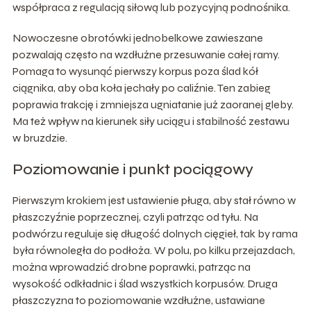
współpraca z regulacją siłową lub pozycyjną podnośnika.
Nowoczesne obrotówki jednobelkowe zawieszane
pozwalają często na wzdłużne przesuwanie całej ramy.
Pomaga to wysunąć pierwszy korpus poza ślad kół
ciągnika, aby oba koła jechały po caliźnie. Ten zabieg
poprawia trakcję i zmniejsza ugniatanie już zaoranej gleby.
Ma też wpływ na kierunek siły uciągu i stabilność zestawu
w bruzdzie.
Poziomowanie i punkt pociągowy
Pierwszym krokiem jest ustawienie pługa, aby stał równo w
płaszczyźnie poprzecznej, czyli patrząc od tyłu. Na
podwórzu reguluje się długość dolnych cięgieł, tak by rama
była równoległa do podłoża. W polu, po kilku przejazdach,
można wprowadzić drobne poprawki, patrząc na
wysokość odkładnic i ślad wszystkich korpusów. Druga
płaszczyzna to poziomowanie wzdłużne, ustawiane