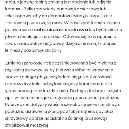
stała, a jedyną realną zmianą jest dodanie lub odjęcie
korpusu. Belka ma wtedy budowę kołnierzową lub
teleskopową, aby po demontażu tylnego korpusu nie
zostawała pusta część ramy. W nowszych konstrukcjach
pojawia się
mechaniczna skokowa
lub hydrauliczna
płynna regulacja szerokości. Odbywa się to w oparciu o
tzw. czworobok przegubowy, dzięki czemu kąt natarcia
lemieszy pozostaje zbliżony.
Zmiana szerokości roboczej nie powinna być mylona z
regulacją pierwszej skiby. Pierwsza skiba to ustawienie
boczne całego pługa względem ciągnika. Szerokość
robocza to z kolei odległość między korpusami i ilość
gleby branej przez każdy z nich. Do tego dochodzi często
opis w instrukcjach jako regulacja poprzeczna i podłużna.
Poprzeczna dotyczy właśnie szerokości pierwszej skiby, a
podłużna ustawienia pługa pod takim kątem, aby płoz
skrzydłowy dobrze naciskał na ściankę bruzdową i
stabilizował maszynę.