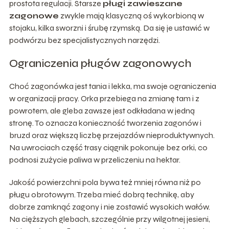
prostota regulacji. Starsze
pługi zawieszane
zagonowe
zwykle mają klasyczną oś wykorbioną w
stojaku, kilka sworzni i śrubę rzymską. Da się je ustawić w
podwórzu bez specjalistycznych narzędzi.
Ograniczenia pługów zagonowych
Choć zagonówka jest tania i lekka, ma swoje ograniczenia
w organizacji pracy. Orka przebiega na zmianę tam i z
powrotem, ale gleba zawsze jest odkładana w jedną
stronę. To oznacza konieczność tworzenia zagonów i
bruzd oraz większą liczbę przejazdów nieproduktywnych.
Na uwrociach część trasy ciągnik pokonuje bez orki, co
podnosi zużycie paliwa w przeliczeniu na hektar.
Jakość powierzchni pola bywa też mniej równa niż po
pługu obrotowym. Trzeba mieć dobrą technikę, aby
dobrze zamknąć zagony i nie zostawić wysokich wałów.
Na cięższych glebach, szczególnie przy wilgotnej jesieni,