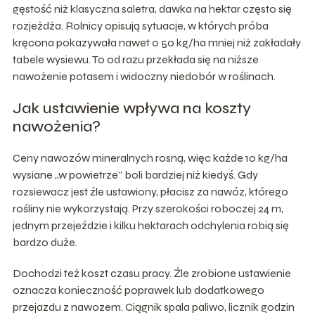
gęstość niż klasyczna saletra, dawka na hektar często się
rozjeżdża. Rolnicy opisują sytuacje, w których próba
kręcona pokazywała nawet o 50 kg/ha mniej niż zakładały
tabele wysiewu. To od razu przekłada się na niższe
nawożenie potasem i widoczny niedobór w roślinach.
Jak ustawienie wpływa na koszty
nawożenia?
Ceny nawozów mineralnych rosną, więc każde 10 kg/ha
wysiane „w powietrze” boli bardziej niż kiedyś. Gdy
rozsiewacz jest źle ustawiony, płacisz za nawóz, którego
rośliny nie wykorzystają. Przy szerokości roboczej 24 m,
jednym przejeździe i kilku hektarach odchylenia robią się
bardzo duże.
Dochodzi też koszt czasu pracy. Źle zrobione ustawienie
oznacza konieczność poprawek lub dodatkowego
przejazdu z nawozem. Ciągnik spala paliwo, licznik godzin