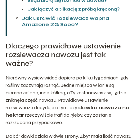
Skąd biorą się różnice w dawce?
Jak łączyć aplikację z próbą kręconą?
Jak ustawić rozsiewacz wapna
Amazone ZG 8000?
Dlaczego prawidłowe ustawienie
rozsiewacza nawozu jest tak
ważne?
Nierówny wysiew widać dopiero po kilku tygodniach, gdy
rośliny zaczynają rosnąć. Jedne miejsca w łanie są
ciemnozielone, inne żółkną, a Ty zastanawiasz się, gdzie
zniknęła część nawozu. Prawidłowe ustawienie
rozsiewacza decyduje o tym, czy
dawka nawozu na
hektar
rzeczywiście trafi do gleby, czy zostanie
rozrzucona przypadkowo.
Dobór dawki działa w dwie strony. Zbyt mała ilość nawozu