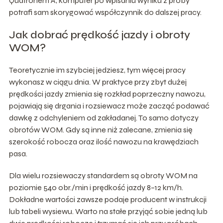
Quatronem A, komputer po wpisaniu wyniku z próby
potrafi sam skorygować współczynnik do dalszej pracy.
Jak dobrać prędkość jazdy i obroty
WOM?
Teoretycznie im szybciej jedziesz, tym więcej pracy
wykonasz w ciągu dnia. W praktyce przy zbyt dużej
prędkości jazdy zmienia się rozkład poprzeczny nawozu,
pojawiają się drgania i rozsiewacz może zacząć podawać
dawkę z odchyleniem od zakładanej. To samo dotyczy
obrotów WOM. Gdy są inne niż zalecane, zmienia się
szerokość robocza oraz ilość nawozu na krawędziach
pasa.
Dla wielu rozsiewaczy standardem są obroty WOM na
poziomie 540 obr./min i prędkość jazdy 8–12 km/h.
Dokładne wartości zawsze podaje producent w instrukcji
lub tabeli wysiewu. Warto na stałe przyjąć sobie jedną lub