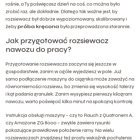
rośnie, a Ty poświęcasz dzień na coś, co można było
zrobić raz, ale dokładnie. Dlatego tak ważne jest, by
rozsiewacz był dobrze wypoziomowany, skalibrowany i
żeby
próba kręcona
była przeprowadzona starannie.
Jak przygotować rozsiewacz
nawozu do pracy?
Przygotowanie rozsiewacza zaczyna się jeszcze w
gospodarstwie, zanim w ogóle wyjedziesz w pole. Już
samo podłączenie maszyny do ciągnika może zaważyć na
równomierności rozsiewu, bo zmienia się wysokość talerzy
i kąt padania granulek. Zanim wysypiesz pierwszy kilogram
nawozu, warto poświęcić kilka minut na spokojną kontrolę.
Instrukcja obsługi maszyny – czy to Rauch z Quatronem A,
czy Amazone ZG 8000 – zwykle zawiera rysunki
pokazujące prawidłowe położenie ramy. Na wielu
rozsiewaczach znajdziesz też prosty wskaźnik pochylenia.