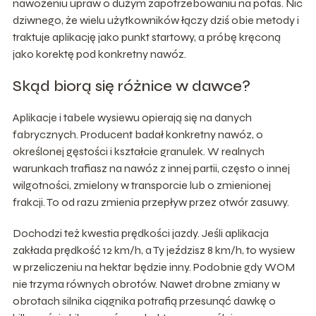
nawożeniu upraw o dużym zapotrzebowaniu na potas. Nic
dziwnego, że wielu użytkowników łączy dziś obie metody i
traktuje aplikację jako punkt startowy, a próbę kręconą
jako korektę pod konkretny nawóz.
Skąd biorą się różnice w dawce?
Aplikacje i tabele wysiewu opierają się na danych
fabrycznych. Producent badał konkretny nawóz, o
określonej gęstości i kształcie granulek. W realnych
warunkach trafiasz na nawóz z innej partii, często o innej
wilgotności, zmielony w transporcie lub o zmienionej
frakcji. To od razu zmienia przepływ przez otwór zasuwy.
Dochodzi też kwestia prędkości jazdy. Jeśli aplikacja
zakłada prędkość 12 km/h, a Ty jeździsz 8 km/h, to wysiew
w przeliczeniu na hektar będzie inny. Podobnie gdy WOM
nie trzyma równych obrotów. Nawet drobne zmiany w
obrotach silnika ciągnika potrafią przesunąć dawkę o