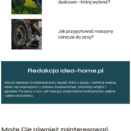
dyskowa – którą wybrać?
Jak przygotować maszyny
rolnicze do zimy?
Redakcja idea-home.pl
Nasza redakcja to doświadczony zespół, który z pasją i rzetelną wiedzą
dzieli się inspiracjami z zakresu budownictwa, aranżacji wnętrz i
ogrodów. Piszemy o tym, jak tworzyć przestrzenie funkcjonalne, piękne
i pełne charakteru.
Może Cię również zainteresować