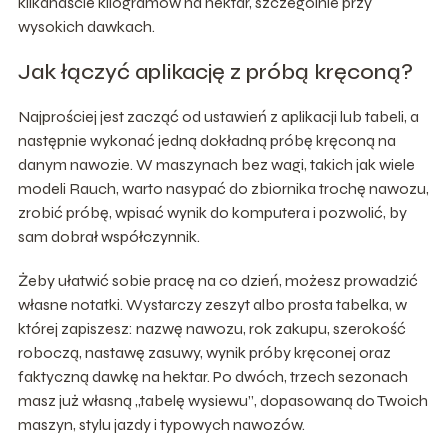
kilkanaście kilogramów na hektar, szczególnie przy
wysokich dawkach.
Jak łączyć aplikację z próbą kręconą?
Najprościej jest zacząć od ustawień z aplikacji lub tabeli, a
następnie wykonać jedną dokładną próbę kręconą na
danym nawozie. W maszynach bez wagi, takich jak wiele
modeli Rauch, warto nasypać do zbiornika trochę nawozu,
zrobić próbę, wpisać wynik do komputera i pozwolić, by
sam dobrał współczynnik.
Żeby ułatwić sobie pracę na co dzień, możesz prowadzić
własne notatki. Wystarczy zeszyt albo prosta tabelka, w
której zapiszesz: nazwę nawozu, rok zakupu, szerokość
roboczą, nastawę zasuwy, wynik próby kręconej oraz
faktyczną dawkę na hektar. Po dwóch, trzech sezonach
masz już własną „tabelę wysiewu”, dopasowaną do Twoich
maszyn, stylu jazdy i typowych nawozów.