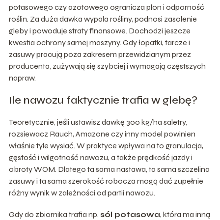
potasowego czy azotowego ogranicza plon i odporność
roślin. Za duża dawka wypala rośliny, podnosi zasolenie
gleby i powoduje straty finansowe. Dochodzi jeszcze
kwestia ochrony samej maszyny. Gdy łopatki, tarcze i
zasuwy pracują poza zakresem przewidzianym przez
producenta, zużywają się szybciej i wymagają częstszych
napraw.
Ile nawozu faktycznie trafia w glebę?
Teoretycznie, jeśli ustawisz dawkę 300 kg/ha saletry,
rozsiewacz Rauch, Amazone czy inny model powinien
właśnie tyle wysiać. W praktyce wpływa na to granulacja,
gęstość i wilgotność nawozu, a także prędkość jazdy i
obroty WOM. Dlatego ta sama nastawa, ta sama szczelina
zasuwy i ta sama szerokość robocza mogą dać zupełnie
różny wynik w zależności od partii nawozu.
Gdy do zbiornika trafia np.
sól potasowa
, która ma inną