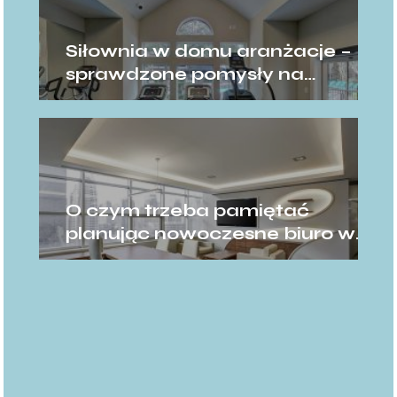
Siłownia w domu aranżacje –
sprawdzone pomysły na
domową siłownię
O czym trzeba pamiętać
planując nowoczesne biuro w
domu?