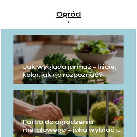
Ogród
Jak wygląda jarmuż – liście,
kolor, jak go rozpoznać?
Farba do ogrodzenia
metalowego – jaką wybrać i