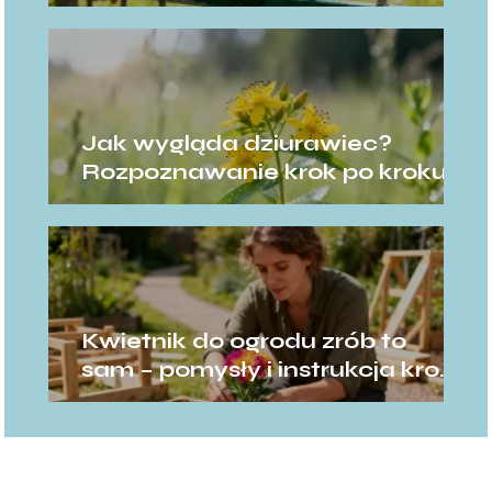
jak malować?
Jak wygląda dziurawiec?
Rozpoznawanie krok po kroku
Kwietnik do ogrodu zrób to
sam – pomysły i instrukcja krok
po kroku