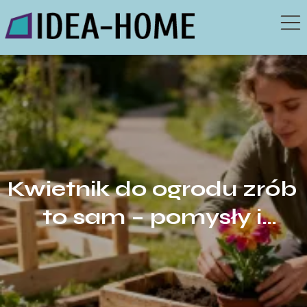
Kwietnik do ogrodu zrób
to sam – pomysły i
instrukcja krok po kroku